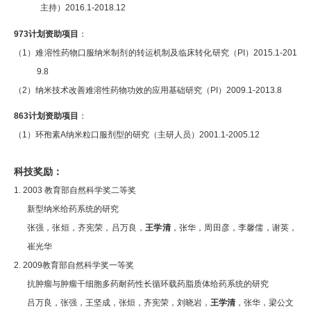
主持）
2016.1-2018.12
973
计划资助项目
：
（
1
）难溶性药物口服纳米制剂的转运机制及临床转化研究（
PI
）
2015.1-201
9.8
（
2
）纳米技术改善难溶性药物功效的应用基础研究（
PI
）
2009.1-2013.8
863
计划资助项目
：
（
1
）环孢素
A
纳米粒口
服剂型的研究（主研人员）
2001.1-2005.12
科技奖励：
1. 2003
教育部自然科学奖
二等奖
新型纳米给药系统的研究
张强，张烜，齐宪荣，吕万良，
王学清
，张华，周田彦，李馨儒，谢英，
崔光华
2. 2009
教育部自然科学奖
一等奖
抗肿瘤与肿瘤干细胞多药耐药性长循环载药脂质体给药系统的研究
吕万良，张强，王坚成，张烜，齐宪荣，刘晓岩，
王学清
，张华，梁公文