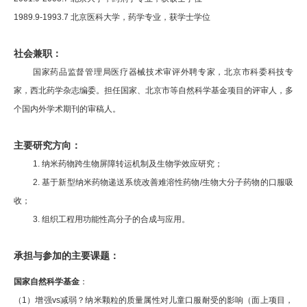
1989.9-1993.7
北京医科大学，药学专业，获学士学位
社会兼职：
国家药品监督管理局医疗器械技术审评外聘专家，北京市科委科技专
家，西北药学杂志编委。担任国家、北京市等自然科学基金项目的评审人，多
个
国内外学术期刊的审稿人。
主要研究方向：
1.
纳米药物跨生物屏障转运机制及生物学效应研究；
2.
基于新型纳米药物递送系统改善难溶性药物
/
生物大分子药物的口服吸
收；
3.
组织工程用功能性高分子的合成与应用。
承担与参加的主要课题：
国家自然科学基金
：
（
1
）
增强
vs
减弱？纳米颗粒的质量属性对儿童口服耐受的影响（
面上项目，