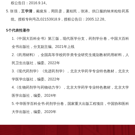
权公告日：
2016.9.14
。
5.
张强，
王学清
，戴俊东，周田彦，夏桂民，张涛。供口服的纳米粒给药系
统。授权专利号
ZL02153918.9
，授权公告日：
2005.12.28
。
5
个代表性著作
1.
《中国大百科全书》第三版，现代医学分支，药剂学分卷，中国大百科
全书出版社，分支副主编。
2021
年上线
2.
《药用材料》，全国高等学校药学类专业研究生规划教材药用材料，人
民卫生出版社，编委。
2022
年
3.
《现代药剂学》《先进药剂学》，北京大学药学专业特色教材，北京大
学医学出版社，编委。
2022
年
4.
《生物药剂学与药物动力学》，北京大学药学专业特色教材，北京大学
医学出版社，编委。
2024
年
5.
中华医学百科全书
-
药剂学分卷，国家重大出版工程项目，中国协和医科
大学出版社，编委。
2020
年