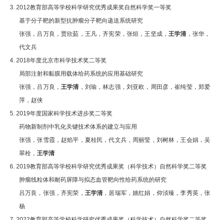
3. 2012
教育部
高等学校科学研究优秀成果奖
自然科学奖
一等奖
基于分子靶的新型抗肿瘤分子靶向递送系统研究
张强，吕万良，贾欣茹，王凡，齐宪荣，张烜，王坚成，
王学清
，张华，
代文兵
4. 2018
年度北京市科学技术奖
二等奖
局部注射和黏膜用载体给药系统的应用基础研究
张强，吕万良，
王学清
，刘瑜，林志强，刘亚欧，周田彦，崔纯莹，郑爱
萍，赵侠
5. 2019
年度国家科学技术进步奖
二等奖
药物新制剂中乳化关键技术体系的建立与应用
张强，张雪霞，赵焰平，夏桂民，代文兵，周丽莹，刘树林，王会娟，吴
翠栓，
王学清
6. 2019
教育部
高等学校科学研究优秀成果奖（科学技术）自然科学奖
二等奖
肿瘤线粒体和耐药屏障与拟态血管靶向性给药系统的研究
吕万良，张强，齐宪荣，
王学清
，居瑞军，姚红娟，仰浈臻，李秀英，张
杨
7. 2022
教育部
高等学校科学研究优秀成果奖（科学技术）自然科学奖
二等奖