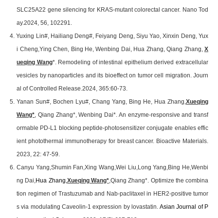
SLC25A22 gene silencing for KRAS-mutant colorectal cancer.
Nano Tod
ay.
2024, 56, 102291.
4. Yuxing Lin
#
, Hailiang Deng
#
, Feiyang Deng, Siyu Yao, Xinxin Deng, Yux
i Cheng,Ying Chen, Bing He, Wenbing Dai, Hua Zhang, Qiang Zhang,
X
ueqing Wang
*. Remodeling of intestinal epithelium derived extracellular
vesicles by nanoparticles and its bioeffect on tumor cell migration.
Journ
al of Controlled Release.
2024, 365:60-73.
5. Yanan Sun#, Bochen Lyu#, Chang Yang, Bing He, Hua Zhang,
Xueqing
Wang*
, Qiang Zhang*, Wenbing Dai*. An enzyme-responsive and transf
ormable PD-L1 blocking peptide-photosensitizer conjugate enables effic
ient photothermal immunotherapy for breast cancer.
Bioactive Materials.
2023, 22: 47-59.
6. Canyu Yang,
Shumin Fan,
Xing Wang,
Wei Liu,
Long Yang,
Bing He,
Wenbi
ng Dai,
Hua Zhang,
Xueqing Wang*
,
Qiang Zhang
*. Optimize the combina
tion regimen of Trastuzumab and Nab-paclitaxel in HER2-positive tumor
s via modulating Caveolin-1 expression by lovastatin
.
Asian Journal of P