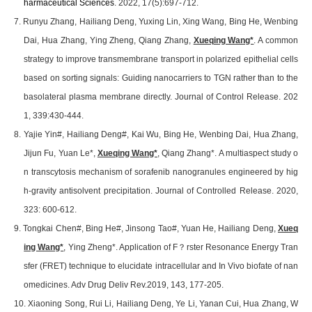
harmaceutical Sciences
. 2022, 17(5):697-712.
7. Runyu Zhang, Hailiang Deng, Yuxing Lin, Xing Wang, Bing He, Wenbing
Dai, Hua Zhang, Ying Zheng, Qiang Zhang,
Xueqing Wang*
. A common
strategy to improve transmembrane transport in polarized epithelial cells
based on sorting signals: Guiding nanocarriers to TGN rather than to the
basolateral plasma membrane directly.
Journal of Control Release
. 202
1, 339:430-444.
8. Yajie Yin#, Hailiang Deng#, Kai Wu, Bing He, Wenbing Dai, Hua Zhang,
Jijun Fu, Yuan Le*,
Xueqing Wang*
, Qiang Zhang*. A multiaspect study o
n transcytosis mechanism of sorafenib nanogranules engineered by hig
h-gravity antisolvent precipitation.
Journal of Controlled Release
. 2020,
323: 600-612.
9. Tongkai Chen#, Bing He#, Jinsong Tao#, Yuan He, Hailiang Deng,
Xueq
ing Wang*
, Ying Zheng*. Application of F？rster Resonance Energy Tran
sfer (FRET) technique to elucidate intracellular and In Vivo biofate of nan
omedicines.
Adv Drug Deliv Rev.
2019, 143, 177-205.
10. Xiaoning Song, Rui Li, Hailiang Deng, Ye Li, Yanan Cui, Hua Zhang, W