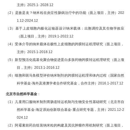
主持
）
2025.1- 2028.12
（
2
）是敌是友？纳米粒在炎症性肠病治疗中的功能（面上项目，主持）
202
1.12-2024.12
（
3
）基于上皮细胞内极化运输器设计纳米载体：出胞调控及其生物学效应
（面上项目，主持）
2019.1-2022.12
（
4
）受体介导的纳米载体在极性上皮细胞的跨膜转运机理研究（面上项目，
主持）
2015.1-2018.12
（
5
）新型预活化巯基化聚合物促进蛋白多肽药物跨膜转运机理研究（面上项
目，主持）
2013.1-2016.12
（
6
）细胞和斑马鱼模型评价纳米制剂的跨膜转运机理和体内过程（国家自然
科学基金
-
海外及港澳学者合作研究基金，合作主持）
2016.1-2017.12
北京市自然科学基金
：
（
1
）儿童用口服纳米制剂胃肠道转运机制与生物安全性基础研究（北京市自
然科学基金
-
海淀原始创新联合基金
-
重点研究专题，主持）
2021.12-2
024.12
（
2
）阿霉素前药自组装纳米粒的构建及其抗肿瘤作用机制研究（面上项目，