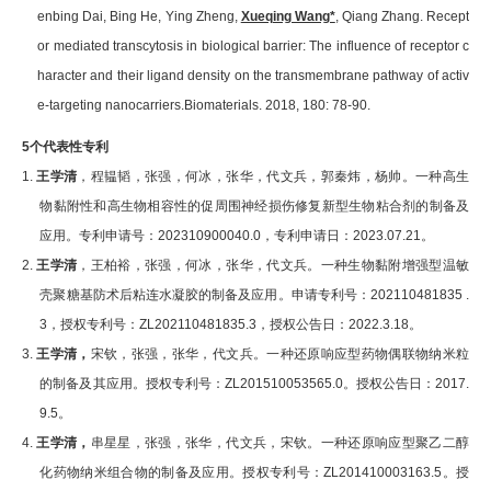
enbing Dai, Bing He, Ying Zheng,
Xueqing Wang*
, Qiang Zhang. Recept
or mediated transcytosis in biological barrier: The influence of receptor c
haracter and their ligand density on the transmembrane pathway of activ
e-targeting nanocarriers.
Biomaterials
. 2018, 180: 78-90.
5
个代表性专利
1.
王学清
，程韫韬，张强，何冰，张华，代文兵，郭秦炜，杨帅。一种高生
物黏附性和高生物相容性的促周围神经损伤修复新型生物粘合剂的制备及
应用。专利申请号：
202310900040.0
，专利申请日：
2023.07.21
。
2.
王学清
，王柏裕，张强，何冰，张华，代文兵。一种生物黏附增强型温敏
壳聚糖基防术后粘连水凝胶的制备及应用。申请专利号：
202110481835 .
3
，授权专利号：
ZL202110481835.3
，授权公告日：
2022.3.18
。
3.
王学清，
宋钦，张强，张华，代文兵。一种还原响应型药物偶联物纳米粒
的制备及其应用。授权专利号：
ZL201510053565.0
。授权公告日：
2017.
9.5
。
4.
王学清，
串星星，张强，张华，代文兵，宋钦。一种还原响应型聚乙二醇
化药物纳米组合物的制备及应用。授权专利号：
ZL201410003163.5
。授