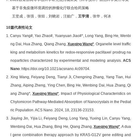
基于非免疫微环境调控的肿瘤化疗联合给药策略
王坚成，张强，张烜，刘晓岩，汪贻广，
王学清
，张华，何冰
10
篇代表性论文
1. Canyu Yang#, Yao Zhao#, Yuanyuan Jiao#*, Long Yang, Bing He, Wenbi
ng Dai, Hua Zhang, Qiang Zhang,
Xueqing Wang*
. Organelle level traffic
king and metabolism kinetics for redox-responsive paclitaxel prodrug na
noparticles characterized by experimental and modeling analysis.
ACS
Nano
. https://doi.org/10.1021/acsnano.4c09704.
2. Xing Wang, Feiyang Deng, Tianyi Ji, Chengning Zhang, Yang Tian, Hui
Zhang, Aiping Zheng, Ying Chen, Bing He, Wenbing Dai, Hua Zhang, Qi
ang Zhang*,
Xueqing Wang*
. Impact of Physiological Characteristics on
Chylomicron Pathway-Mediated Absorption of Nanocrystals in the Pediat
ric Population.
ACS Nano
. 2024, 18, 23136-23153.
3. Jiaying Jin, Yijia Li, Feiyang Deng, Long Yang, Yuxing Lin, Canyu Yang,
Wenbing Dai, Hua Zhang, Bing He, Qiang Zhang,
Xueqing Wang*
. A dua
l gene combination therapy approach by KRAS-G12V gene editing and